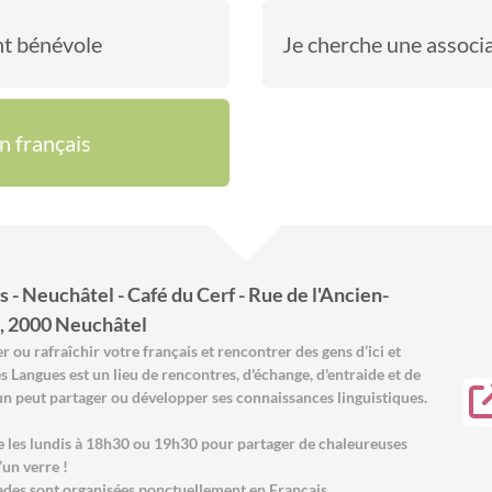
t bénévole
Je cherche une associat
n français
 - Neuchâtel - Café du Cerf - Rue de l'Ancien-
4, 2000 Neuchâtel
 ou rafraîchir votre français et rencontrer des gens d’ici et
es Langues est un lieu de rencontres, d'échange, d'entraide et de
un peut partager ou développer ses connaissances linguistiques.
e les lundis à 18h30 ou 19h30 pour partager de chaleureuses
’un verre !
ades sont organisées ponctuellement en Français.