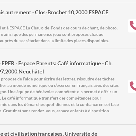
is autrement - Clos-Brochet 10,2000,ESPACE
et à ESPACE La Chaux-de-Fonds des cours de chant, de photo,
âtre ainsi que des permanence jeux sont proposés chaque
auprès du secrétariat dans la limite des places disponibles.
 EPER - Espace Parents: Café informatique - Ch.
 97,2000,Neuchâtel
 propose de l’aide pour écrire des lettres, résoudre des tâches
nitier au monde numérique ou s’exercer en français avec des sites
igne. Une équipe de bénévoles compétent-e-s permet d’offrir un
é. Le café informatique transfert des compétences pour
mie dans les démarches quotidiennes et la confiance en soi face
Gratuit et sans rendez-vous, espace enfants à disposition.
e et civilisation françaises, Université de