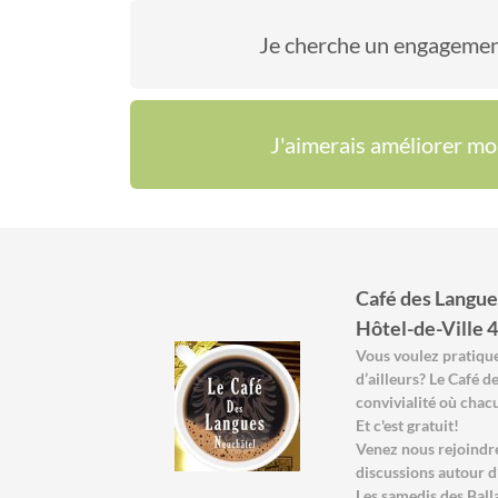
Je cherche un engagemen
J'aimerais améliorer mo
Café des Langues
Hôtel-de-Ville 
Vous voulez pratiquer
d’ailleurs? Le Café d
convivialité où chac
Et c'est gratuit!
Venez nous rejoindr
discussions autour d
Les samedis des Ball