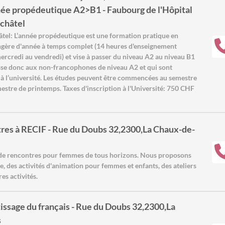
ée propédeutique A2>B1 - Faubourg de l'Hôpital
châtel
tel: L’année propédeutique est une formation pratique en
angère d'année à temps complet (14 heures d'enseignement
credi au vendredi) et vise à passer du niveau A2 au niveau B1
sse donc aux non-francophones de niveau A2 et qui sont
r à l’université. Les études peuvent être commencées au semestre
stre de printemps. Taxes d'inscription à l'Université: 750 CHF
res à RECIF - Rue du Doubs 32,2300,La Chaux-de-
 de rencontres pour femmes de tous horizons. Nous proposons
e, des activités d'animation pour femmes et enfants, des ateliers
res activités.
issage du français - Rue du Doubs 32,2300,La
s