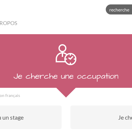
PROPOS
Je cherche une occupation
on français
u un stage
Je ch