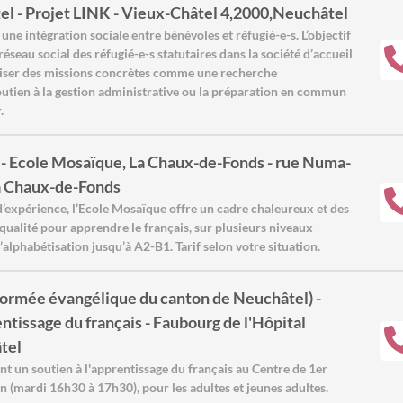
el - Projet LINK - Vieux-Châtel 4,2000,Neuchâtel
 une intégration sociale entre bénévoles et réfugié-e-s. L’objectif
réseau social des réfugié-e-s statutaires dans la société d’accueil
liser des missions concrètes comme une recherche
utien à la gestion administrative ou la préparation en commun
.
- Ecole Mosaïque, La Chaux-de-Fonds - rue Numa-
a Chaux-de-Fonds
d’expérience, l’Ecole Mosaïque offre un cadre chaleureux et des
 qualité pour apprendre le français, sur plusieurs niveaux
l’alphabétisation jusqu’à A2-B1. Tarif selon votre situation.
formée évangélique du canton de Neuchâtel) -
entissage du français - Faubourg de l'Hôpital
tel
t un soutien à l'apprentissage du français au Centre de 1er
an (mardi 16h30 à 17h30), pour les adultes et jeunes adultes.