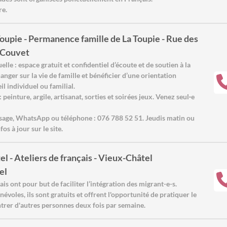
re.
Toupie - Permanence famille de La Toupie - Rue des
,Couvet
le : espace gratuit et confidentiel d’écoute et de soutien à la
anger sur la vie de famille et bénéficier d’une orientation
l individuel ou familial.
 peinture, argile, artisanat, sorties et soirées jeux. Venez seul·e
ssage, WhatsApp ou téléphone : 076 788 52 51. Jeudis matin ou
fos à jour sur le site.
l - Ateliers de français - Vieux-Châtel
el
ais ont pour but de faciliter l’intégration des migrant-e-s.
évoles, ils sont gratuits et offrent l'opportunité de pratiquer le
ntrer d'autres personnes deux fois par semaine.